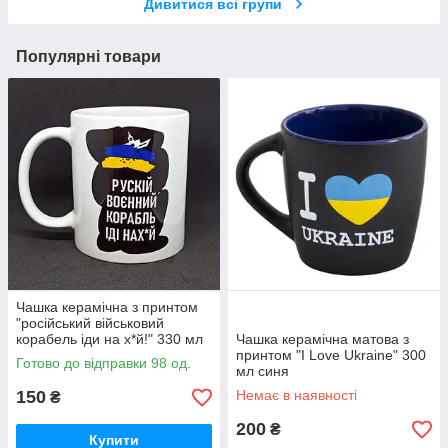
Дивитися всі групи
Популярні товари
Чашка керамічна з принтом
"російський військовий
корабель іди на х*й!" 330 мл
Чашка керамічна матова з
принтом "I Love Ukraine" 300
Готово до відправки 98 од.
мл синя
150
Немає в наявності
₴
200
₴
Купити