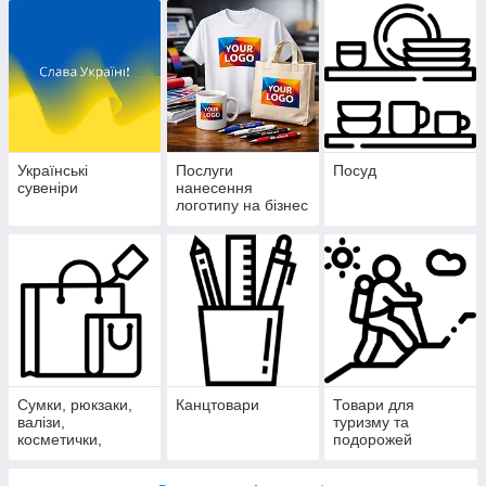
Українські
Послуги
Посуд
сувеніри
нанесення
логотипу на бізнес
сувеніри
Сумки, рюкзаки,
Канцтовари
Товари для
валізи,
туризму та
косметички,
подорожей
термосумки