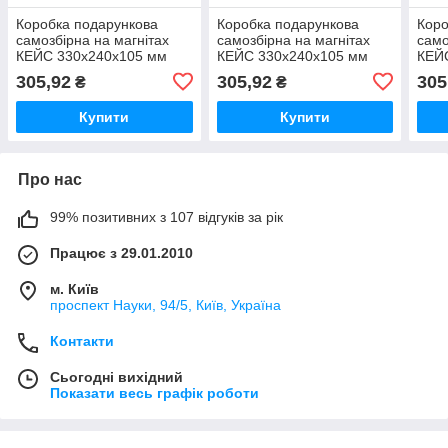
Коробка подарункова
Коробка подарункова
Коро
самозбірна на магнітах
самозбірна на магнітах
само
КЕЙС 330х240х105 мм
КЕЙС 330х240х105 мм
КЕЙ
сіра
темно-синя
чер
305,92
305,92
305
₴
₴
Купити
Купити
Про нас
99% позитивних з 107 відгуків за рік
Працює з 29.01.2010
м. Київ
проспект Науки, 94/5, Київ, Україна
Контакти
Сьогодні вихідний
Показати весь графік роботи