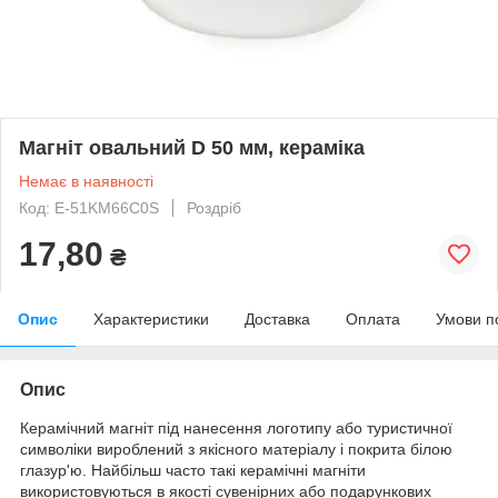
Магніт овальний D 50 мм, кераміка
Немає в наявності
Код: Е-51KM66C0S
Роздріб
17,80
₴
Опис
Характеристики
Доставка
Оплата
Умови п
Опис
Керамічний магніт під нанесення логотипу або туристичної
символіки вироблений з якісного матеріалу і покрита білою
глазур'ю. Найбільш часто такі керамічні магніти
використовуються в якості сувенірних або подарункових