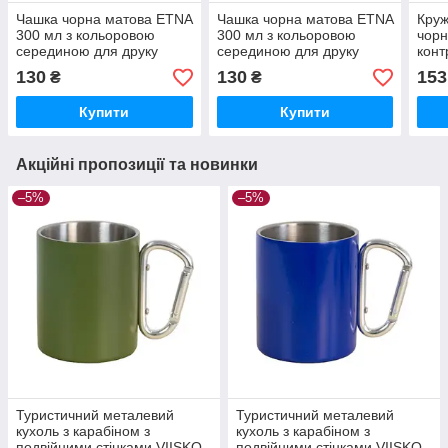
Чашка чорна матова ETNA
Чашка чорна матова ETNA
Круж
300 мл з кольоровою
300 мл з кольоровою
чорн
серединою для друку
серединою для друку
конт
логотипу
логотипу
320 
130
130
153
₴
₴
Купити
Купити
Акційні пропозиції та новинки
–5%
–5%
Туристичний металевий
Туристичний металевий
кухоль з карабіном з
кухоль з карабіном з
подвійними стінками VIISKO
подвійними стінками VIISKO