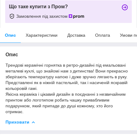
Що таке купити з Пром?
Замовлення під захистом
Опис
Характеристики
Доставка
Оплата
Умови п
Опис
Трендові керамічні горнятка в ретро-дизайні під емальовані
металеві кухлі, що знайомі нам з дитинства! Вони прекрасно
зберігають температуру напою і дуже зручно лягають в руку.
Представлені як в ніжній пастельній, так і насиченій яскравій
кольоровій гамі.
Якісна кераміка і цікавий дизайн в поєднанні з незвичайним
принтом або логотипом робить чашку привабливим
подарунком, який припаде до душі кожному, хто його
отримає.
Приховати