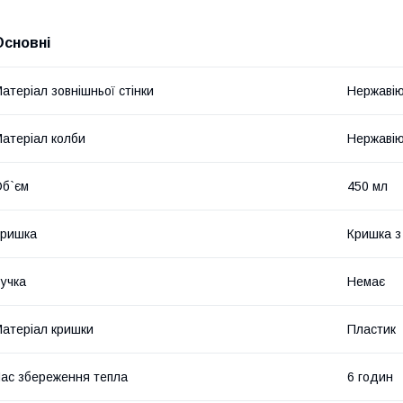
Основні
атеріал зовнішньої стінки
Нержавію
атеріал колби
Нержавію
б`єм
450 мл
Кришка
Кришка з
учка
Немає
атеріал кришки
Пластик
ас збереження тепла
6 годин