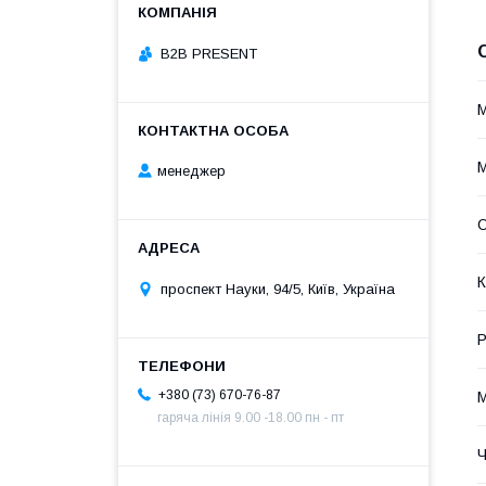
B2B PRESENT
М
М
менеджер
О
проспект Науки, 94/5, Київ, Україна
Р
+380 (73) 670-76-87
М
гаряча лінія 9.00 -18.00 пн - пт
Ч