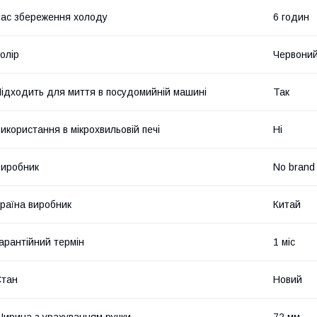
ас збереження холоду
6 годин
олір
Червони
ідходить для миття в посудомийній машині
Так
икористання в мікрохвильовій печі
Ні
иробник
No brand
раїна виробник
Китай
арантійний термін
1 міс
Стан
Новий
ирина з урахуванням ручки
72 мм