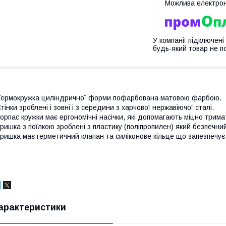
У компанії підключені
будь-який товар не п
ермокружка циліндричної форми пофарбована матовою фарбою.
тінки зроблені і зовні і з середини з харчової нержавіючої сталі.
орпас кружки має ергономічні насічки, які допомагають міцно трима
ришка з поїлкою зроблені з пластику (поліпропилен) який безпечни
ришка має герметичний клапан та силіконове кільце що запезпечує 
арактеристики