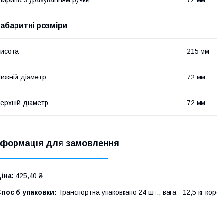
Габаритні розміри
исота
215 мм
ижній діаметр
72 мм
ерхній діаметр
72 мм
нформація для замовлення
іна:
425,40 ₴
посіб упаковки:
Транспортна упаковкапо 24 шт., вага - 12,5 кг ко