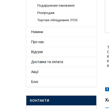
Подарункове паковання
Розпродаж
Торгове обладнання, POS
Новини
Про нас
Т
С
Відгуки
К
К
Доставка та оплата
К
Акції
Блог
Х
КОНТАКТИ