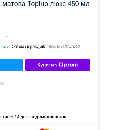
 матова Торіно люкс 450 мл
 од.
Оптом і в роздріб
Код:
Е-34N717D10
Купити з
.00
ротягом 14 днів
за домовленістю