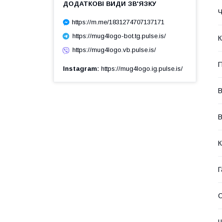
Ч
https://m.me/1831274707137171
https://mug4logo-bot.tg.pulse.is/
К
https://mug4logo.vb.pulse.is/
П
Instagram
https://mug4logo.ig.pulse.is/
В
В
К
Г
Ш