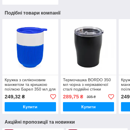
Подібні товари компанії
Кружка з силіконовим
Термочашка BORDO 350
Круж
манжетом та кришкою
мл чорна з нержавіючої
ман
поїлкою Барел 350 мл для
сталі подвійні стінки
поїл
друку лототипу синя
кришка з клапаном
друк
249,32
289,75
249
₴
₴
305 ₴
Купити
Купити
Акційні пропозиції та новинки