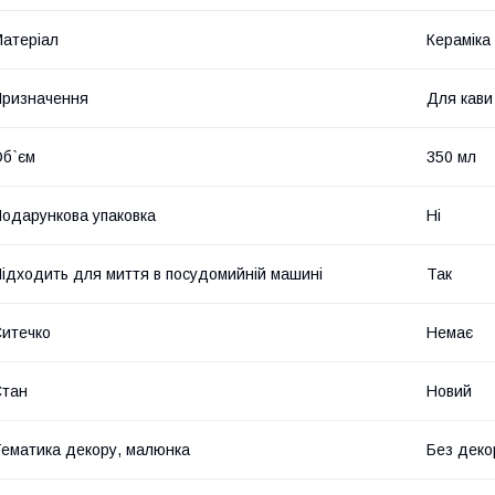
атеріал
Кераміка
ризначення
Для кави
б`єм
350 мл
одарункова упаковка
Ні
ідходить для миття в посудомийній машині
Так
итечко
Немає
Стан
Новий
ематика декору, малюнка
Без деко