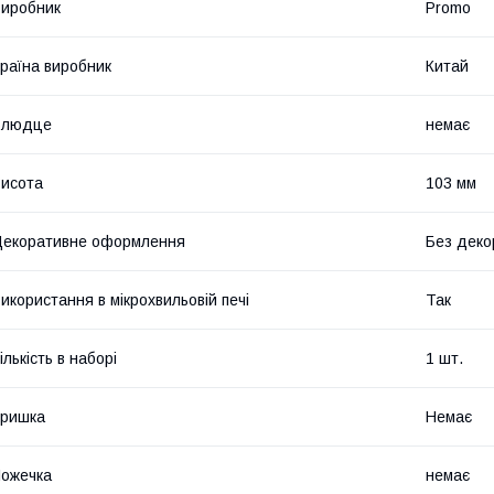
иробник
Promo
раїна виробник
Китай
Блюдце
немає
исота
103 мм
екоративне оформлення
Без деко
икористання в мікрохвильовій печі
Так
ількість в наборі
1 шт.
Кришка
Немає
ожечка
немає