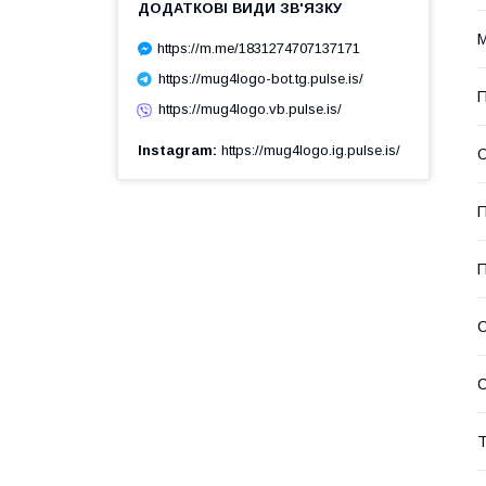
М
https://m.me/1831274707137171
https://mug4logo-bot.tg.pulse.is/
П
https://mug4logo.vb.pulse.is/
Instagram
https://mug4logo.ig.pulse.is/
О
П
П
С
Т