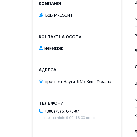
В
B2B PRESENT
К
менеджер
В
Д
проспект Науки, 94/5, Київ, Україна
В
К
+380 (73) 670-76-87
гаряча лінія 9.00 -18.00 пн - пт
Л