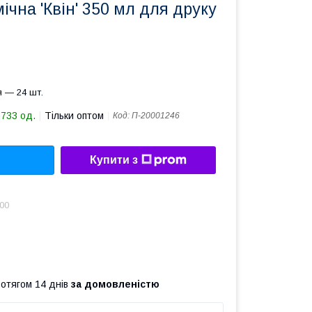
ічна 'Квін' 350 мл для друку
 — 24 шт.
3733 од.
Тільки оптом
Код:
П-20001246
Купити з
.00
ротягом 14 днів
за домовленістю