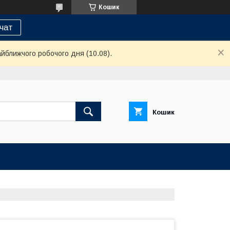
Кошик
 чат
айближчого робочого дня (10.08).
Кошик