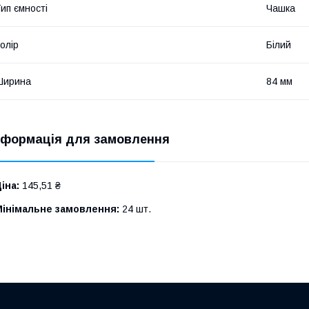
ип ємності
Чашка
олір
Білий
Ширина
84 мм
нформація для замовлення
іна:
145,51 ₴
Мінімальне замовлення:
24 шт.