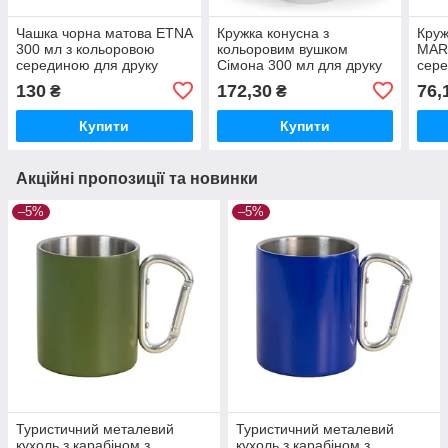
Чашка чорна матова ETNA
Кружка конусна з
Круж
300 мл з кольоровою
кольоровим вушком
MAR
серединою для друку
Сімона 300 мл для друку
сере
логотипу
логотипу
друк
130
172,30
76,
₴
₴
Купити
Купити
Акційні пропозиції та новинки
–5%
–5%
Туристичний металевий
Туристичний металевий
кухоль з карабіном з
кухоль з карабіном з