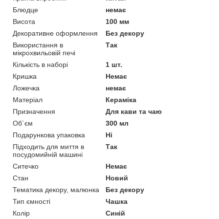
Блюдце
немає
Висота
100 мм
Декоративне оформлення
Без декору
Використання в
Так
мікрохвильовій печі
Кількість в наборі
1 шт.
Кришка
Немає
Ложечка
немає
Матеріал
Кераміка
Призначення
Для кави та чаю
Об`єм
300 мл
Подарункова упаковка
Ні
Підходить для миття в
Так
посудомийній машині
Ситечко
Немає
Стан
Новий
Тематика декору, малюнка
Без декору
Тип ємності
Чашка
Колір
Синій