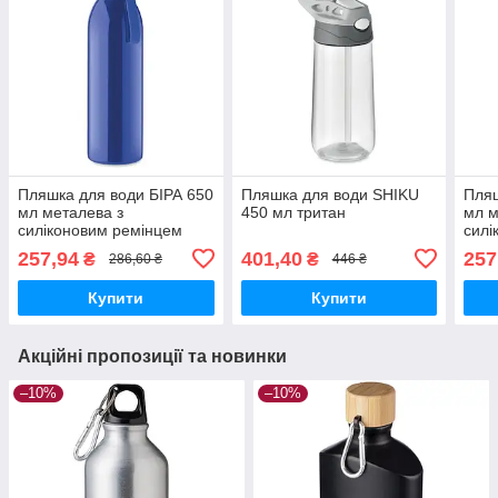
Пляшка для води БІРА 650
Пляшка для води SHIKU
Пляш
мл металева з
450 мл тритан
мл м
силіконовим ремінцем
силі
синя
чер
257,94
401,40
257
₴
₴
286,60 ₴
446 ₴
Купити
Купити
Акційні пропозиції та новинки
–10%
–10%