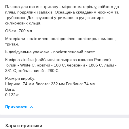
Пляшка для пиття з тритану - міцного матеріалу, стійкого до
плям, подряпин і запахів. Оснащена складаним носиком та
трубочкою. Для зручності утримання в руці є чотири
силіконових кільця.
Об'єм: 700 мл.
Матеріали: поліетилен, поліпропілен, полістирол, силікон,
тритан.
Індивідуальна упаковка - поліетиленовий пакет.
Колірна лінійка (найближчі кольори за шкалою Pantone):
білий - White C, жовтий - 108 C, червоний - 1805 C, лайм -
381 C, кобальт синій - 280 C.
Розміри виробу:
Ширина: 74 мм Висота: 232 мм Глибина: 74 мм
Вага:
0.122кг
Приховати
Характеристики