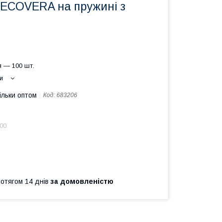
 ECOVERA на пружині з
 — 100 шт.
и
ільки оптом
Код:
683206
.00
ротягом 14 днів
за домовленістю