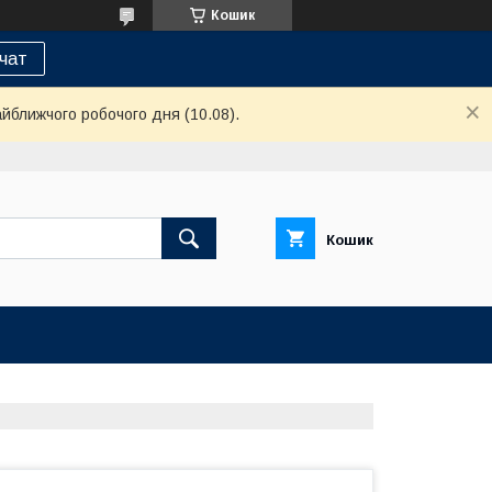
Кошик
 чат
айближчого робочого дня (10.08).
Кошик