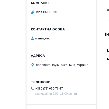
a
B2B PRESENT
І
менеджер
Ц
проспект Науки, 94/5, Київ, Україна
+380 (73) 670-76-87
гаряча лінія 9.00 -18.00 пн - пт