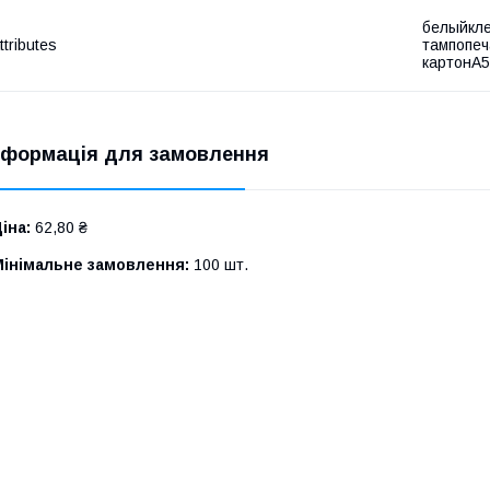
белыйкле
ttributes
тампопеч
картонА5
нформація для замовлення
іна:
62,80 ₴
Мінімальне замовлення:
100 шт.