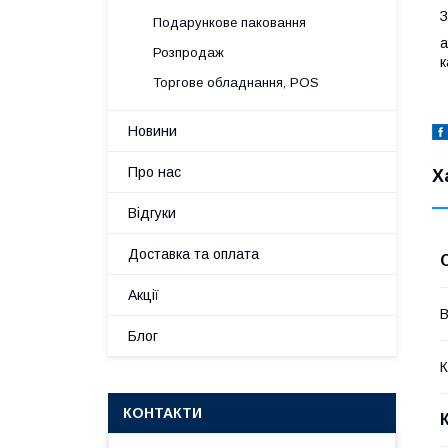
З
Подарункове паковання
a
Розпродаж
к
Торгове обладнання, POS
Новини
Про нас
Х
Відгуки
Доставка та оплата
Акції
В
Блог
К
КОНТАКТИ