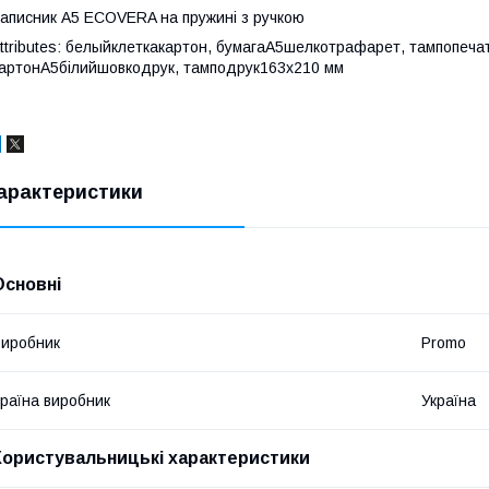
аписник А5 ECOVERA на пружині з ручкою
ttributes: белыйклеткакартон, бумагаА5шелкотрафарет, тампопеча
артонА5білийшовкодрук, тамподрук163х210 мм
арактеристики
Основні
иробник
Promo
раїна виробник
Україна
Користувальницькі характеристики