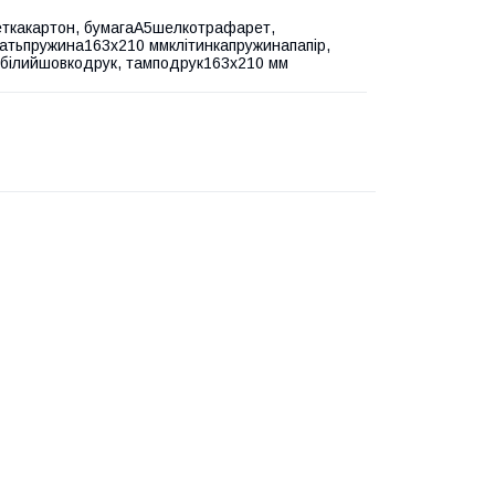
ткакартон, бумагаА5шелкотрафарет,
атьпружина163х210 ммклітинкапружинапапір,
білийшовкодрук, тамподрук163х210 мм