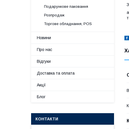
З
Подарункове паковання
a
Розпродаж
т
Торгове обладнання, POS
Новини
Про нас
Х
Відгуки
Доставка та оплата
Акції
В
Блог
К
КОНТАКТИ