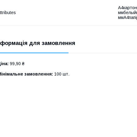
А4картон
ttributes
ммбелыйк
ммА4папі
нформація для замовлення
іна:
99,90 ₴
Мінімальне замовлення:
100 шт.