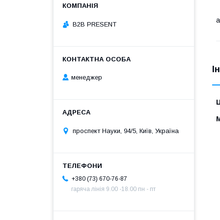
a
B2B PRESENT
І
менеджер
Ц
проспект Науки, 94/5, Київ, Україна
+380 (73) 670-76-87
гаряча лінія 9.00 -18.00 пн - пт