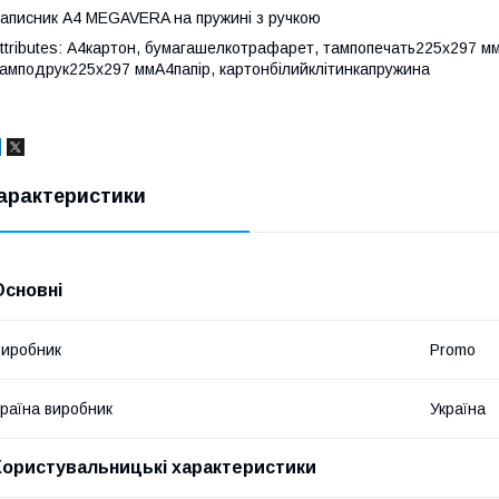
аписник А4 MEGAVERA на пружині з ручкою
ttributes: А4картон, бумагашелкотрафарет, тампопечать225x297 
амподрук225x297 ммА4папір, картонбілийклітинкапружина
арактеристики
Основні
иробник
Promo
раїна виробник
Україна
Користувальницькі характеристики