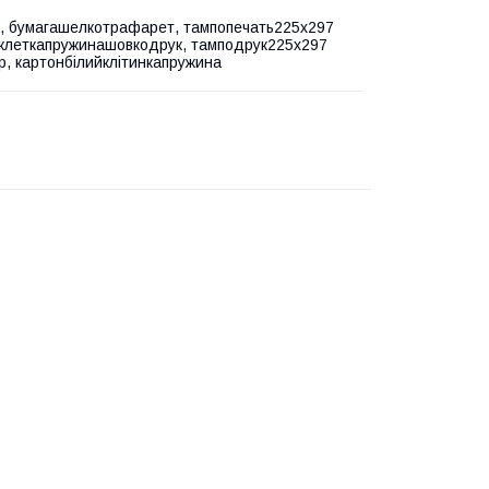
, бумагашелкотрафарет, тампопечать225х297
леткапружинашовкодрук, тамподрук225х297
р, картонбілийклітинкапружина