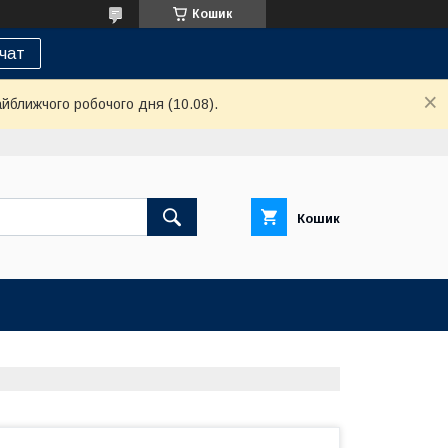
Кошик
 чат
айближчого робочого дня (10.08).
Кошик