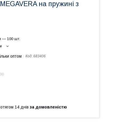
 MEGAVERA на пружині з
 — 100 шт.
и
ільки оптом
Код:
683406
.00
ротягом 14 днів
за домовленістю