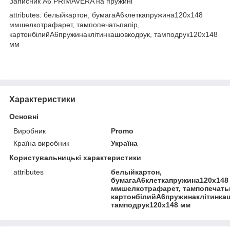
Записник А6 PRIMAVERA на пружині
attributes: белыйкартон, бумагаА6клеткапружина120x148
ммшелкотрафарет, тампопечатьпапір,
картонбілийА6пружинаклітинкашовкодрук, тамподрук120x148
мм
Характеристики
Основні
Виробник
Promo
Країна виробник
Україна
Користувальницькі характеристики
attributes
белыйкартон,
бумагаА6клеткапружина120х148
ммшелкотрафарет, тампопечатьп
картонбілийА6пружинаклітинка
тамподрук120х148 мм