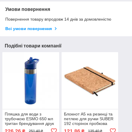
Умови повернення
Повернення товару впродовж 14 днів за домовленістю
Всі умови повернення
Подібні товари компанії
Пляшка для води з
Блокнот А5 на резинці та
трубочкою ESMO 650 мл
петлею для ручки SUBER
тритан брендування друк
192 сторінок пробкова
логотипу Синий
тверда обкладинка друк
226,26
121,86
₴
₴
251,40 ₴
135,40 ₴