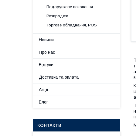
Подарункове паковання
Розпродаж
Торгове обладнання, POS
Новини
Про нас
Відгуки
т
а
Доставка та оплата
в
К
Акції
щ
а
Блог
Т
н
п
М
КОНТАКТИ