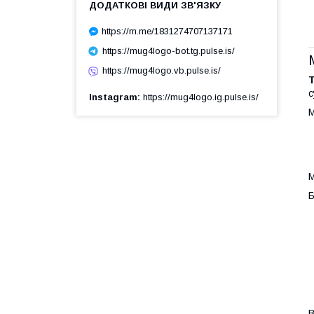
https://m.me/1831274707137171
https://mug4logo-bot.tg.pulse.is/
https://mug4logo.vb.pulse.is/
с
Instagram
https://mug4logo.ig.pulse.is/
М
М
Б
В