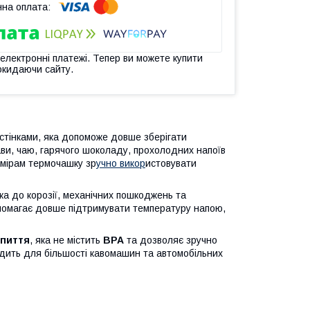
 електронні платежі. Тепер ви можете купити
окидаючи сайту.
стінками, яка допоможе довше зберігати
ви, чаю, гарячого шоколаду, прохолодних напоїв
змірам термочашку зр
учно викор
истовувати
ійка до корозії, механічних пошкоджень та
омагає довше підтримувати температуру напою,
 пиття
, яка не містить
BPA
та дозволяє зручно
дить для більшості кавомашин та автомобільних