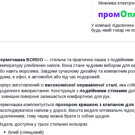
У компанії підключені
будь-який товар не п
Термочашка BORDO
— стильна та практична чашка з подвійними 
емпературу улюблених напоїв. Вона стане чудовим вибором для ка
бо навіть морозива. Завдяки сучасному дизайну та компактним ро
дома, в офісі, в автомобілі або під час подорожей.
орпус виготовлений із
високоякісної нержавіючої сталі
, яка ст
оденного використання. Конструкція з
подвійними стінками
доп
 зовнішня поверхня залишається комфортною для рук.
ермочашка комплектується
прозорою кришкою з клапаном для
асолоджуватися напоєм у дорозі. Висота моделі оптимально підхо
ідсклянників, тому чашку можна брати із собою щодня.
одель доступна у трьох стильних кольорах:
білий (глянцевий)