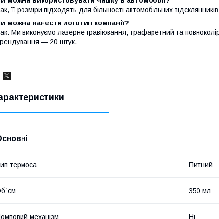
Чи можна використовувати чашку в автомобілі?
ак, її розміри підходять для більшості автомобільних підсклянників
и можна нанести логотип компанії?
ак. Ми виконуємо лазерне гравіювання, трафаретний та повноколі
рендування — 20 штук.
арактеристики
Основні
ип термоса
Питний
б`єм
350 мл
омповий механізм
Ні