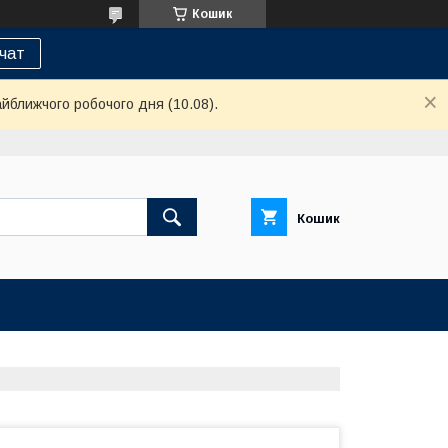
Кошик
 чат
айближчого робочого дня (10.08).
Кошик