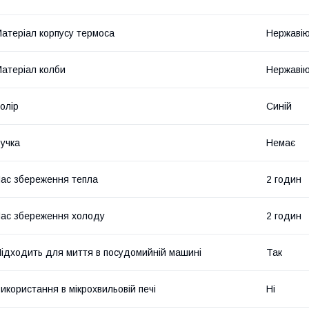
атеріал корпусу термоса
Нержавію
атеріал колби
Нержавію
олір
Синій
учка
Немає
ас збереження тепла
2 годин
ас збереження холоду
2 годин
ідходить для миття в посудомийній машині
Так
икористання в мікрохвильовій печі
Ні