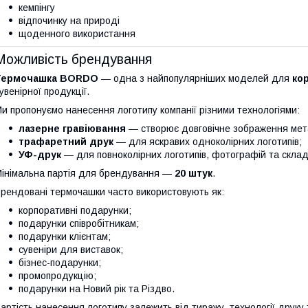
кемпінгу
відпочинку на природі
щоденного використання
Можливість брендування
Термочашка BORDO
— одна з найпопулярніших моделей для
ко
увенірної продукції.
и пропонуємо нанесення логотипу компанії різними технологіями:
лазерне гравіювання
— створює довговічне зображення мет
трафаретний друк
— для яскравих одноколірних логотипів;
УФ-друк
— для повноколірних логотипів, фотографій та склад
інімальна партія для брендування —
20 штук
.
рендовані термочашки часто використовують як:
корпоративні подарунки;
подарунки співробітникам;
подарунки клієнтам;
сувеніри для виставок;
бізнес-подарунки;
промопродукцію;
подарунки на Новий рік та Різдво.
артість нанесення логотипу залежить від тиражу, технології друку