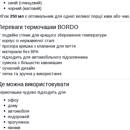
синій (глянцевий)
чорний (матовий)
Об'єм
350 мл
є оптимальним для однієї великої порції кави або чаю
Переваги термочашки BORDO
 подвійні стінки для кращого збереження температури
 корпус із нержавіючої сталі
 прозора кришка з клапаном для пиття
 матеріали без BPA
 підходить для автомобільного підсклянника
 сумісна з більшістю кавомашин
 сучасний дизайн
 легка та зручна у використанні
Де можна використовувати
ермочашка чудово підходить для:
офісу
дому
автомобіля
подорожей
прогулянок
пікніків