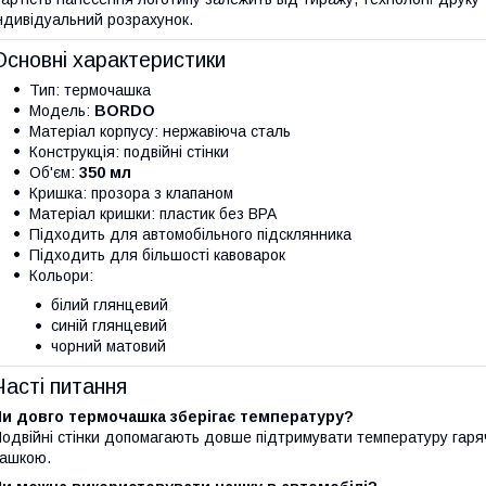
ндивідуальний розрахунок.
Основні характеристики
Тип: термочашка
Модель:
BORDO
Матеріал корпусу: нержавіюча сталь
Конструкція: подвійні стінки
Об'єм:
350 мл
Кришка: прозора з клапаном
Матеріал кришки: пластик без BPA
Підходить для автомобільного підсклянника
Підходить для більшості кавоварок
Кольори:
білий глянцевий
синій глянцевий
чорний матовий
Часті питання
Чи довго термочашка зберігає температуру?
одвійні стінки допомагають довше підтримувати температуру гаря
ашкою.