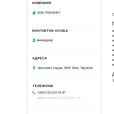
B2B PRESENT
✔
✔
менеджер
✔
✔
✔
✔
✔
✔
проспект Науки, 94/5, Київ, Україна
Т
+380 (73) 670-76-87
гаряча лінія 9.00 -18.00 пн - пт