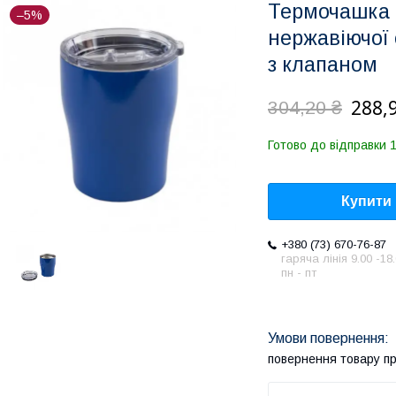
Термочашка 
–5%
нержавіючої 
з клапаном
288,
304,20 ₴
Готово до відправки 
Купити
+380 (73) 670-76-87
гаряча лінія 9.00 -18
пн - пт
повернення товару п