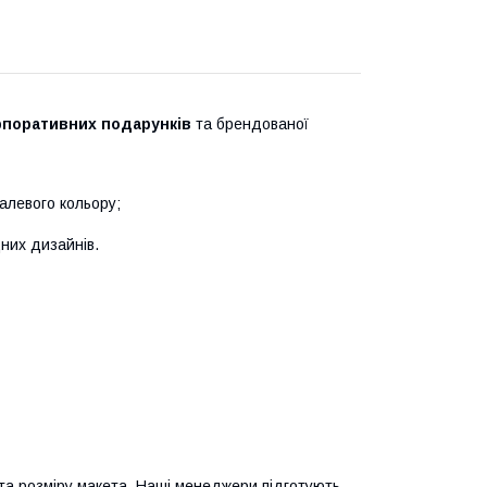
рпоративних подарунків
та брендованої
алевого кольору;
них дизайнів.
 та розміру макета. Наші менеджери підготують