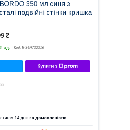
BORDO 350 мл синя з
сталі подвійні стінки кришка
99 ₴
15 од.
Код:
Е-34N732316
Купити з
.00
ротягом 14 днів
за домовленістю