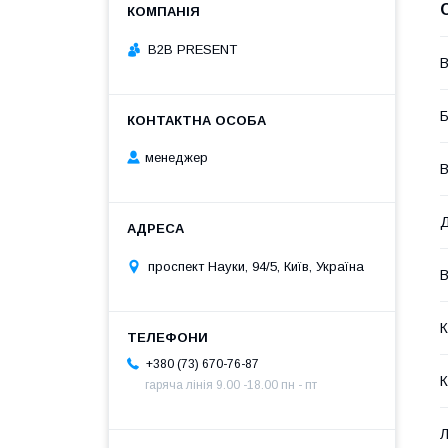
B2B PRESENT
В
менеджер
В
Д
проспект Науки, 94/5, Київ, Україна
В
К
+380 (73) 670-76-87
гаряча лінія 9.00 -18.00 пн - пт
Л