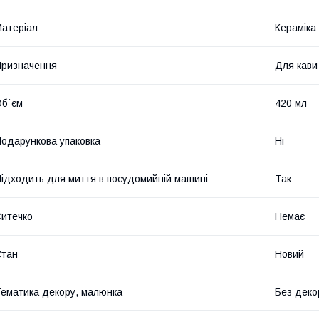
атеріал
Кераміка
ризначення
Для кави
б`єм
420 мл
одарункова упаковка
Ні
ідходить для миття в посудомийній машині
Так
итечко
Немає
Стан
Новий
ематика декору, малюнка
Без деко