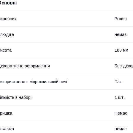
Основні
иробник
Promo
Блюдце
немає
исота
100 мм
екоративне оформлення
Без деко
икористання в мікрохвильовій печі
Так
ількість в наборі
1 шт.
Кришка
Немає
ожечка
немає