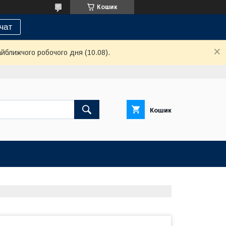
Кошик
 чат
айближчого робочого дня (10.08).
Кошик