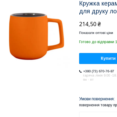
Кружка керам
для друку ло
214,50 ₴
Показати оптові ціни
Готово до відправки 
Купити
+380 (73) 670-76-87
гаряча лінія 9.00 -18
пн - пт
повернення товару п