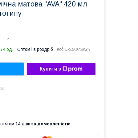
ічна матова "AVA" 420 мл
готипу
174 од.
Оптом і в роздріб
Код:
Е-51K073M2H
Купити з
.00
ротягом 14 днів
за домовленістю