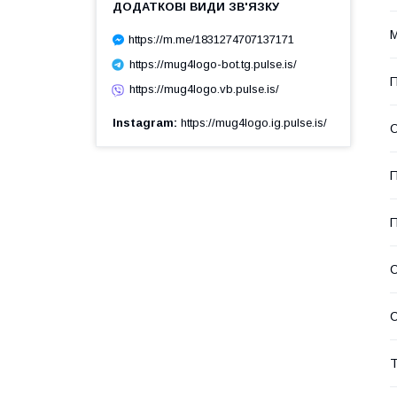
М
https://m.me/1831274707137171
https://mug4logo-bot.tg.pulse.is/
П
https://mug4logo.vb.pulse.is/
Instagram
https://mug4logo.ig.pulse.is/
О
П
П
С
Т