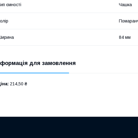
ип ємності
Чашка
олір
Помаран
Ширина
84 мм
нформація для замовлення
іна:
214,50 ₴