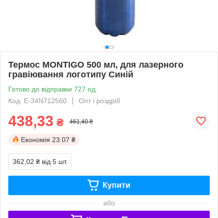
Термос MONTIGO 500 мл, для лазерного
гравіювання логотипу Синій
Готово до відправки 727 од.
Код: Е-34N712560
Опт і роздріб
438,33
₴
461,40 ₴
Економія
23.07 ₴
362,02 ₴
від 5 шт.
Купити
або