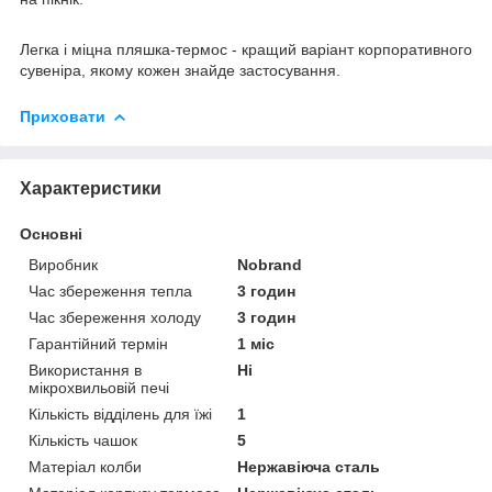
Легка і міцна пляшка-термос - кращий варіант корпоративного
сувеніра, якому кожен знайде застосування.
Приховати
Характеристики
Основні
Виробник
Nobrand
Час збереження тепла
3 годин
Час збереження холоду
3 годин
Гарантійний термін
1 міс
Використання в
Ні
мікрохвильовій печі
Кількість відділень для їжі
1
Кількість чашок
5
Матеріал колби
Нержавіюча сталь