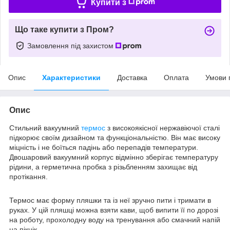
Купити з
Що таке купити з Пром?
Замовлення під захистом
Опис
Характеристики
Доставка
Оплата
Умови 
Опис
Стильний вакуумний
термос
з високоякісної нержавіючої сталі
підкорює своїм дизайном та функціональністю. Він має високу
міцність і не боїться падінь або перепадів температури.
Двошаровий вакуумний корпус відмінно зберігає температуру
рідини, а герметична пробка з різьбленням захищає від
протікання.
Термос має форму пляшки та із неї зручно пити і тримати в
руках. У цій пляшці можна взяти кави, щоб випити її по дорозі
на роботу, прохолодну воду на тренування або смачний напій
на пікнік.