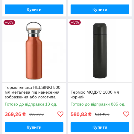
Купити
Купити
–5%
–5%
Термопляшка HELSINKI 500
мл металева під нанесення
Термос МОДУС 1000 мл
зображення або логотипа
чорний
265, Помаранчевий
Готово до відправки 13 од.
Готово до відправки 885 од.
369,26
580,83
₴
₴
388,70 ₴
611,40 ₴
Купити
Купити