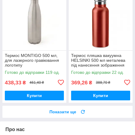
Термос MONTIGO 500 мл,
Термос пляшка вакуумна
для лазерного гравіювання
HELSINKI 500 мл металева
логотипу
під нанесення зображення
або логотипа червоний
Готово до відправки 119 од.
Готово до відправки 22 од.
438,33
369,26
₴
₴
461,40 ₴
388,70 ₴
Купити
Купити
Показати ще
Про нас