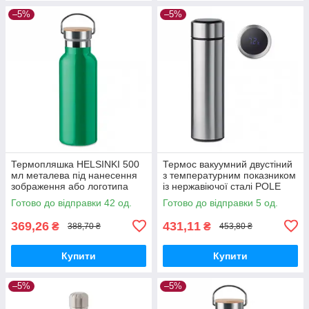
–5%
–5%
Термопляшка HELSINKI 500
Термос вакуумний двустіний
мл металева під нанесення
з температурним показником
зображення або логотипа
із нержавіючої сталі POLE
265, Зелений
450 мл
Готово до відправки 42 од.
Готово до відправки 5 од.
369,26
431,11
₴
₴
388,70 ₴
453,80 ₴
Купити
Купити
–5%
–5%