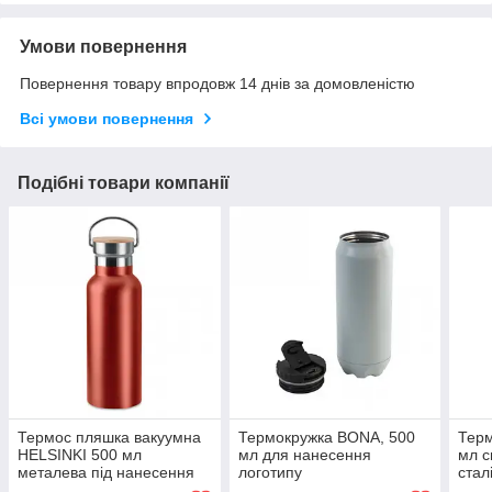
Умови повернення
Повернення товару впродовж 14 днів за домовленістю
Всі умови повернення
Подібні товари компанії
Термос пляшка вакуумна
Термокружка BONA, 500
Тер
HELSINKI 500 мл
мл для нанесення
мл с
металева під нанесення
логотипу
стал
зображення або логотипа
криш