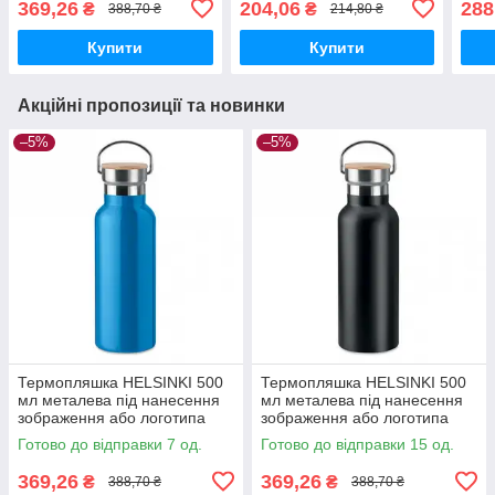
369,26
204,06
288
₴
₴
388,70 ₴
214,80 ₴
червоний
Купити
Купити
Акційні пропозиції та новинки
–5%
–5%
Термопляшка HELSINKI 500
Термопляшка HELSINKI 500
мл металева під нанесення
мл металева під нанесення
зображення або логотипа
зображення або логотипа
265, Блакитний
265, Чорний
Готово до відправки 7 од.
Готово до відправки 15 од.
369,26
369,26
₴
₴
388,70 ₴
388,70 ₴