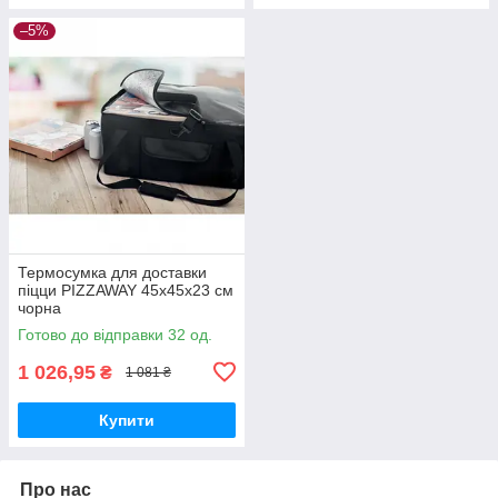
–5%
Термосумка для доставки
піцци PIZZAWAY 45х45х23 см
чорна
Готово до відправки 32 од.
1 026,95
₴
1 081 ₴
Купити
Про нас