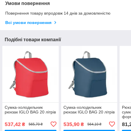
Умови повернення
Повернення товару впродовж 14 днів за домовленістю
Всі умови повернення
Подібні товари компанії
Сумка-холодильник
Сумка-холодильник
Рюкз
рюкзак IGLO BAG 20 літрів
рюкзак IGLO BAG 20 літрів
сумк
форм
трен
537,42
535,90
81,
₴
₴
565,70 ₴
564,10 ₴
лого