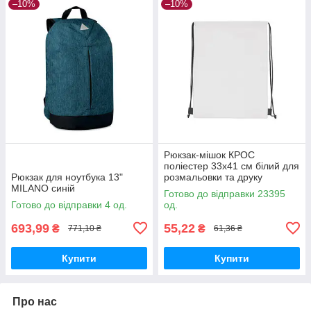
–10%
–10%
Рюкзак-мішок КРОС
поліестер 33х41 см білий для
Рюкзак для ноутбука 13"
розмальовки та друку
MILANO синій
логотипу
Готово до відправки 23395
Готово до відправки 4 од.
од.
693,99
55,22
₴
₴
771,10 ₴
61,36 ₴
Купити
Купити
Про нас