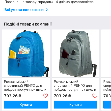
Повернення товару впродовж 14 днів за домовленістю
Всі умови повернення
Подібні товари компанії
Рюкзак міський
Рюкзак міський
Рюкз
спортивний РЕНГО для
спортивний РЕНГО для
спо
поїздок прогулянок школи
поїздок прогулянок школи
поїз
секцій блакитний
секцій сірий
секц
703,26
703,26
703
₴
₴
Купити
Купити