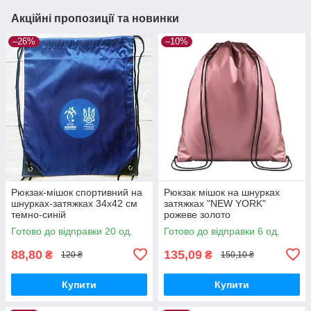
Акційні пропозиції та новинки
–26%
–10%
Рюкзак-мішок спортивний на
Рюкзак мішок на шнурках
шнурках-затяжках 34х42 см
затяжках "NEW YORK"
темно-синій
рожеве золото
Готово до відправки 20 од.
Готово до відправки 6 од.
88,80
135,09
₴
₴
120 ₴
150,10 ₴
Купити
Купити