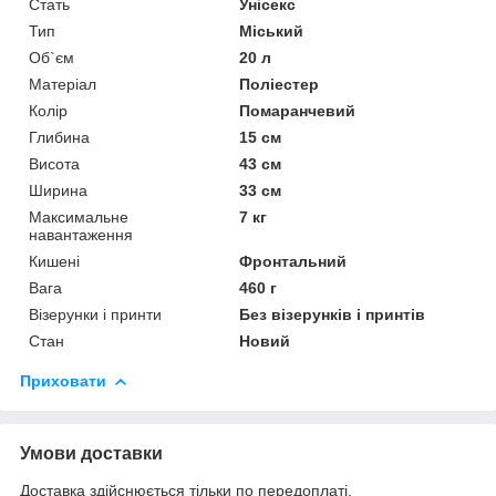
Стать
Унісекс
Тип
Міський
Об`єм
20 л
Матеріал
Поліестер
Колір
Помаранчевий
Глибина
15 см
Висота
43 см
Ширина
33 см
Максимальне
7 кг
навантаження
Кишені
Фронтальний
Вага
460 г
Візерунки і принти
Без візерунків і принтів
Стан
Новий
Приховати
Умови доставки
Доставка здійснюється тільки по передоплаті.