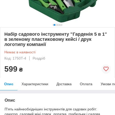
Набір садового інструменту "Гарденія 5 в 1"
в зеленому пластиковому кейсі / друк
логотипу компанії
Немає в наявності
Код: 1750T-4
Роздріб
599
₴
Опис
Характеристики
Доставка
Оплата
Умови п
Опис
П'ять найнеобхідніших інструментів для садових робіт:
секатор, садовий міні совок, лопатка, грабельки і садова