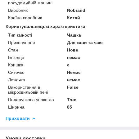
посудомийній машині
Виробник
Nobrand
Країна виробник
Китай
Користувальницькі характеристики
Тип ємності
Чашка
Призначення
Для кави та чаю
Стан
Нове
Блюдце
немає
Кришка
є
Ситечко
Немає
Ложечка
немає
Використання в
False
мікрохвильовій печі
Подарункова упаковка
True
Ширина
85
Приховати
Умови доставки