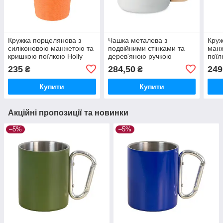
Кружка порцелянова з
Чашка металева з
Круж
силіконовою манжетою та
подвійними стінками та
ман
кришкою поїлкою Holly
дерев'яною ручкою
поїл
400 мл для друку логотипу
ACERO 350 мл біла
друк
235
284,50
249
₴
₴
Помаранчева
Купити
Купити
Акційні пропозиції та новинки
–5%
–5%