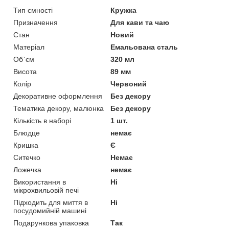
Тип ємності
Кружка
Призначення
Для кави та чаю
Стан
Новий
Матеріал
Емальована сталь
Об`єм
320 мл
Висота
89 мм
Колір
Червоний
Декоративне оформлення
Без декору
Тематика декору, малюнка
Без декору
Кількість в наборі
1 шт.
Блюдце
немає
Кришка
Є
Ситечко
Немає
Ложечка
немає
Використання в
Ні
мікрохвильовій печі
Підходить для миття в
Ні
посудомийній машині
Подарункова упаковка
Так