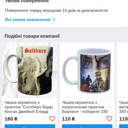
Умови повернення
Повернення товару впродовж 14 днів за домовленістю
Всі умови повернення
Подібні товари компанії
Чашка керамічна з
Чашка керамічна з
Чашк
принтом "Солтберн Баррі
патріотичним принтом
вінт
Кеоган Джейкоб Елорді
Борітеся - поборете 330
350 
Еслонт Олівер" 330 мл
мл біла
180
110
119
₴
₴