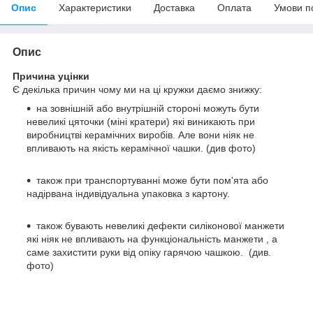
Опис
Характеристики
Доставка
Оплата
Умови п
Опис
Причина уцінки
Є декілька причин чому ми на ці кружки даємо знижку:
на зовнішній або внутрішній стороні можуть бути
невеликі цяточки (міні кратери) які виникають при
виробництві керамічних виробів. Але вони ніяк не
впливають на якість керамічної чашки. (див фото)
також при транспортуванні може бути пом'ята або
надірвана індивідуальна упаковка з картону.
також бувають невеликі дефекти силіконової манжети
які ніяк не впливають на функціональність манжети , а
саме захистити руки від опіку гарячою чашкою. (див.
фото)