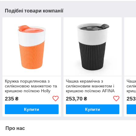
Подібні товари компанії
Кружка порцелянова з
Чашка керамічна з
Чашк
силіконовою манжетою та
силіконовим манжетом і
силі
кришкою поїлкою Holly
кришкою поїлкою AFINA
криш
400 мл для друку логотипу
400 мл для нанесення
400 
235
253,70
253
₴
₴
Помаранчева
логотипу
лого
Купити
Купити
Про нас