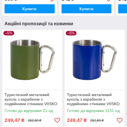
Купити
Купити
Акційні пропозиції та новинки
–5%
–5%
Туристичний металевий
Туристичний металевий
кухоль з карабіном з
кухоль з карабіном з
подвійними стінками VIISKO
подвійними стінками VIISKO
300 мл хакі
300 мл синій
Готово до відправки 21 од.
Готово до відправки 1131 од.
249,47
249,47
₴
₴
262,60 ₴
262,60 ₴