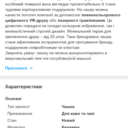
особливій поверхні вона виглядає презентабельно й стане
чудовим корпоративним подарунком. На чашку можна
нанести логотип компанії за допомогою
повнокольорового
цифрового УФ-друку
або
лазерного гравіювання
. Це
дозволяє передати як складні кольорові зображення, так і
мінімалістичний строгий дизайн. Мінімальний тираж для
замовлення друку – від 20 штук. Така брендована чашка
стане ефективним інструментом для просування бренду,
подарунком співробітникам чи клієнтам.
Зверніть увагу: чашку не можна використовувати в
мікрохвильовій печі та посудомийній машині.
Приховати
Характеристики
Основні
Тип ємності
Чашка
Призначення
Для кави та чаю
Стан
Новий
Матеріал
Кераміка