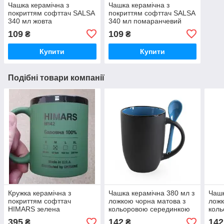
Чашка керамічна з
Чашка керамічна з
покриттям софттач SALSA
покриттям софттач SALSA
340 мл жовта
340 мл помаранчевий
109
109
₴
₴
Купити
Купити
Подібні товари компанії
Кружка керамічна з
Чашка керамічна 380 мл з
Чашк
покриттям софттач
ложкою чорна матова з
ложк
HIMARS зелена
кольоровою серединкою
кол
BERTINA блакитна
BER
395
142
142
₴
₴