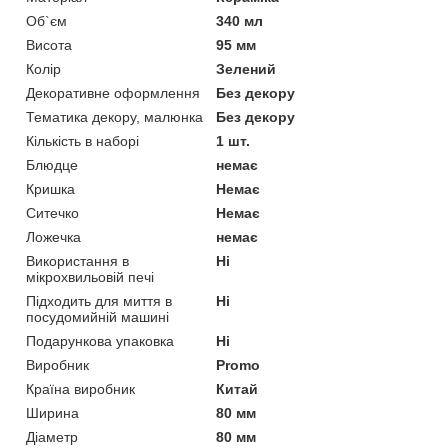
Об`єм
340 мл
Висота
95 мм
Колір
Зелений
Декоративне оформлення
Без декору
Тематика декору, малюнка
Без декору
Кількість в наборі
1 шт.
Блюдце
немає
Кришка
Немає
Ситечко
Немає
Ложечка
немає
Використання в
Ні
мікрохвильовій печі
Підходить для миття в
Ні
посудомийній машині
Подарункова упаковка
Ні
Виробник
Promo
Країна виробник
Китай
Ширина
80 мм
Діаметр
80 мм