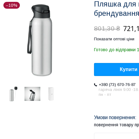
Пляшка для 
–10%
брендування
721,
801,30 ₴
Показати оптові ціни
Готово до відправки 1
Купити
+380 (73) 670-76-87
гаряча лінія 9.00 -18
пн - пт
повернення товару п