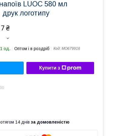
напоїв LUOC 580 мл
 друк логотипу
17 ₴
1 од.
Оптом і в роздріб
Код:
MO679916
Купити з
.00
ротягом 14 днів
за домовленістю