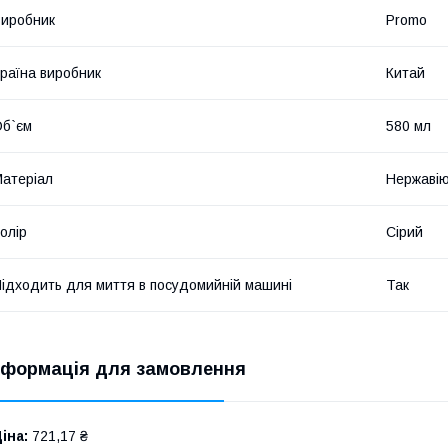
иробник
Promo
раїна виробник
Китай
б`єм
580 мл
атеріал
Нержавію
олір
Сірий
ідходить для миття в посудомийній машині
Так
нформація для замовлення
іна:
721,17 ₴