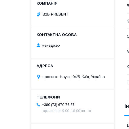
В
B2B PRESENT
К
О
менеджер
М
К
проспект Науки, 94/5, Київ, Україна
П
+380 (73) 670-76-87
І
гаряча лінія 9.00 -18.00 пн - пт
Ц