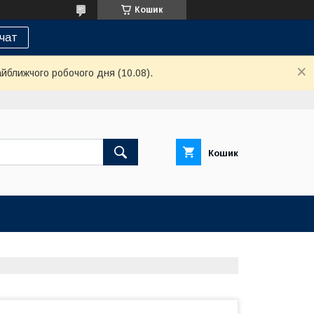
Кошик
 чат
айближчого робочого дня (10.08).
Кошик