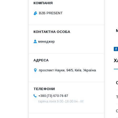
B2B PRESENT
менеджер
Х
проспект Науки, 94/5, Київ, Україна
+380 (73) 670-76-87
Т
гаряча лінія 9.00 -18.00 пн - пт
О