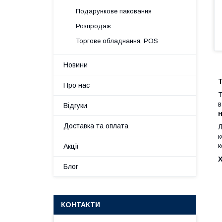
Подарункове паковання
Розпродаж
Торгове обладнання, POS
Новини
Про нас
в
Відгуки
н
Доставка та оплата
Л
к
к
Акції
Блог
КОНТАКТИ