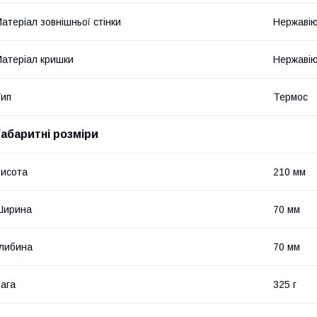
атеріал зовнішньої стінки
Нержавію
атеріал кришки
Нержавію
ип
Термос
Габаритні розміри
исота
210 мм
Ширина
70 мм
либина
70 мм
ага
325 г