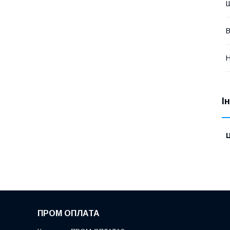
Ш
В
Н
І
Ц
ПРОМ ОПЛАТА