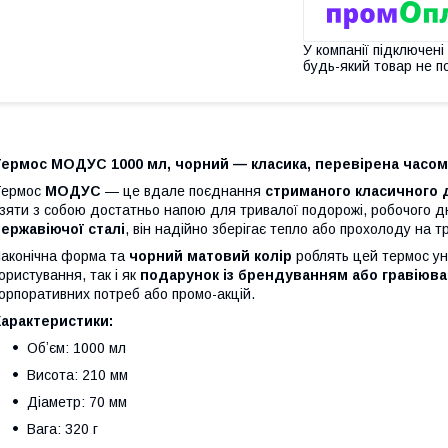
У компанії підключені
будь-який товар не п
Термос МОДУС 1000 мл, чорний — класика, перевірена часом
Термос
МОДУС
— це вдале поєднання
стриманого класичного 
зяти з собою достатньо напою для тривалої подорожі, робочого дн
ержавіючої сталі
, він надійно зберігає тепло або прохолоду на т
аконічна форма та
чорний матовий колір
роблять цей термос ун
ористування, так і як
подарунок із брендуванням або гравіюв
орпоративних потреб або промо-акцій.
Характеристики:
Обʼєм: 1000 мл
Висота: 210 мм
Діаметр: 70 мм
Вага: 320 г