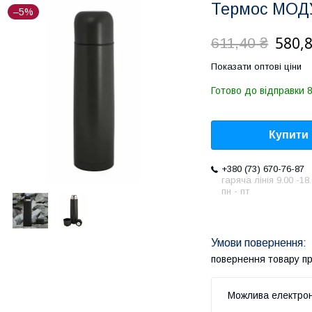
Термос МОДУ
–5%
580,8
611,40 ₴
Показати оптові ціни
Готово до відправки 
Купити
+380 (73) 670-76-87
гаряча лінія 9.00 -18
пн - пт
повернення товару п