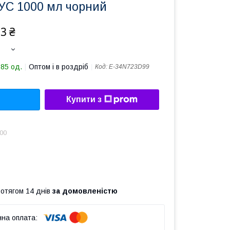
С 1000 мл чорний
3 ₴
885 од.
Оптом і в роздріб
Код:
Е-34N723D99
Купити з
.00
ротягом 14 днів
за домовленістю