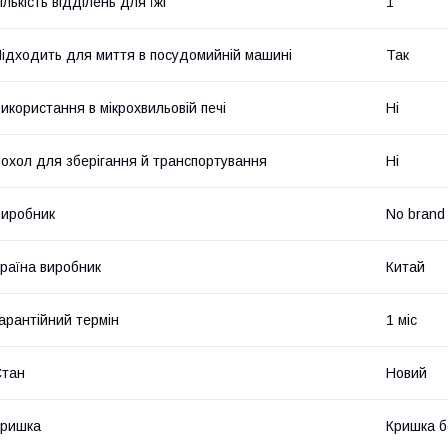
ількість відділень для їжі
1
ідходить для миття в посудомийній машині
Так
икористання в мікрохвильовій печі
Ні
охол для зберігання й транспортування
Ні
иробник
No brand
раїна виробник
Китай
арантійний термін
1 міс
Стан
Новий
Кришка
Кришка б