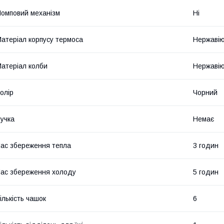
омповий механізм
Ні
атеріал корпусу термоса
Нержавію
атеріал колби
Нержавію
олір
Чорний
учка
Немає
ас збереження тепла
3 годин
ас збереження холоду
5 годин
ількість чашок
6