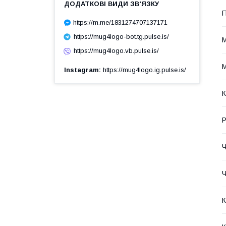
П
https://m.me/1831274707137171
https://mug4logo-bot.tg.pulse.is/
М
https://mug4logo.vb.pulse.is/
М
Instagram
https://mug4logo.ig.pulse.is/
К
Р
Ч
Ч
К