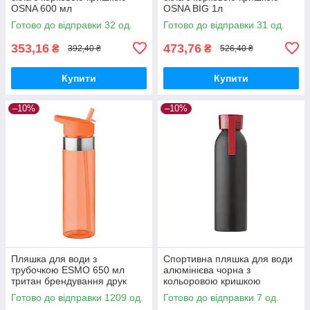
OSNA 600 мл
OSNA BIG 1л
Готово до відправки 32 од.
Готово до відправки 31 од.
353,16
473,76
₴
₴
392,40 ₴
526,40 ₴
Купити
Купити
–10%
–10%
Пляшка для води з
Спортивна пляшка для води
трубочкою ESMO 650 мл
алюмінієва чорна з
тритан брендування друк
кольоровою кришкою
логотипу Помаранчевий
лазерне гравіювання
Готово до відправки 1209 од.
Готово до відправки 7 од.
логотипу