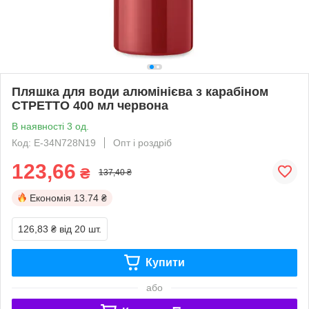
Пляшка для води алюмінієва з карабіном
СТРЕТТО 400 мл червона
В наявності 3 од.
Код: Е-34N728N19
Опт і роздріб
123,66
₴
137,40 ₴
Економія
13.74 ₴
126,83 ₴
від 20 шт.
Купити
або