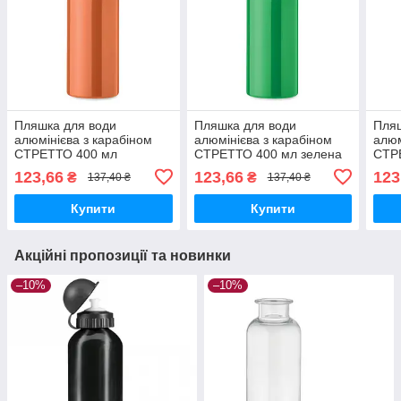
Пляшка для води
Пляшка для води
Пляш
алюмінієва з карабіном
алюмінієва з карабіном
алюм
СТРЕТТО 400 мл
СТРЕТТО 400 мл зелена
СТР
помаранчева
123,66
123,66
123
₴
₴
137,40 ₴
137,40 ₴
Купити
Купити
Акційні пропозиції та новинки
–10%
–10%