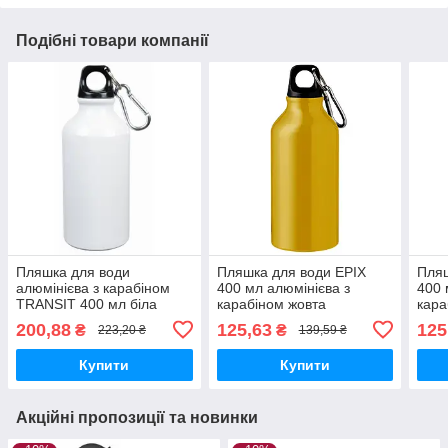
Подібні товари компанії
Пляшка для води
Пляшка для води ЕРІХ
Пляш
алюмінієва з карабіном
400 мл алюмінієва з
400 
TRANSIT 400 мл біла
карабіном жовта
кара
200,88
125,63
125
₴
₴
223,20 ₴
139,59 ₴
Купити
Купити
Акційні пропозиції та новинки