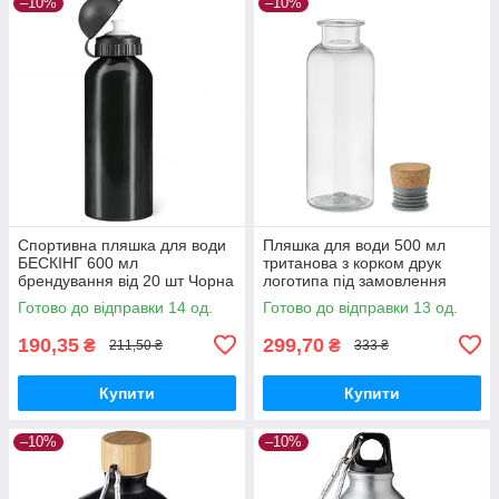
–10%
–10%
Спортивна пляшка для води
Пляшка для води 500 мл
БЕCКІНГ 600 мл
тританова з корком друк
брендування від 20 шт Чорна
логотипа під замовлення
Прозора
Готово до відправки 14 од.
Готово до відправки 13 од.
190,35
299,70
₴
₴
211,50 ₴
333 ₴
Купити
Купити
–10%
–10%