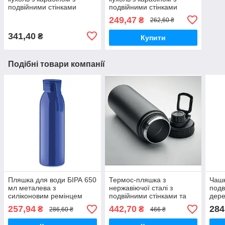
подвійними стінками
подвійними стінками
VIISKO 300 мл сріблястий
VIISKO 300 мл хакі
249,47
₴
262,60 ₴
341,40
₴
Купити
Подібні товари компанії
Пляшка для води БІРА 650
Термос-пляшка з
Чашк
мл металева з
нержавіючої сталі з
подв
силіконовим ремінцем
подвійними стінками та
дере
синя
вакуумною ізоляцією
ACER
257,94
442,70
284
₴
₴
286,60 ₴
466 ₴
"MILI" 500 мл чорний