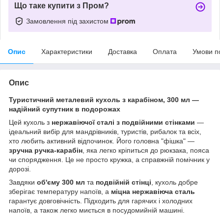
Що таке купити з Пром?
Замовлення під захистом
Опис
Характеристики
Доставка
Оплата
Умови п
Опис
Туристичний металевий кухоль з карабіном, 300 мл —
надійний супутник в подорожах
Цей кухоль з
нержавіючої сталі з подвійними стінками
—
ідеальний вибір для мандрівників, туристів, рибалок та всіх,
хто любить активний відпочинок. Його головна "фішка" —
зручна ручка-карабін
, яка легко кріпиться до рюкзака, пояса
чи спорядження. Це не просто кружка, а справжній помічник у
дорозі.
Завдяки
об'єму 300 мл
та
подвійній стінці
, кухоль добре
зберігає температуру напоїв, а
міцна нержавіюча сталь
гарантує довговічність. Підходить для гарячих і холодних
напоїв, а також легко миється в посудомийній машині.