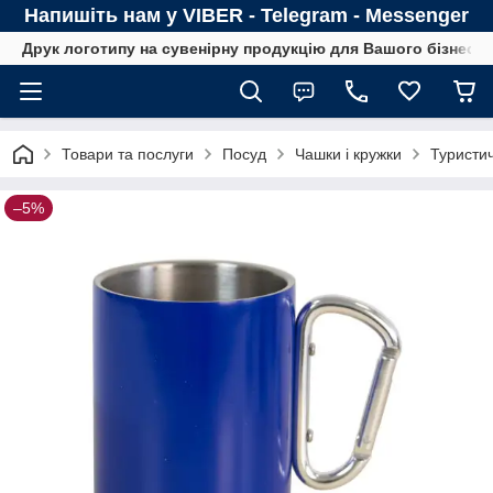
Напишіть нам у VIBER - Telegram - Messenger
Друк логотипу на сувенірну продукцію для Вашого бізнесу
Товари та послуги
Посуд
Чашки і кружки
Туристич
–5%