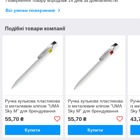
Повернення товару впродовж 14 днів за домовленістю
Всі умови повернення
Подібні товари компанії
Ручка кулькова пластикова
Ручка кулькова пластикова
Ручк
із металевим кліпом "UMA
із металевим кліпом "UMA
із м
Sky M" для брендування
Sky M" для брендування
Sky 
друку логотипу Жовтий
друку логотипу Червоний
друк
55,70
55,70
43,
₴
₴
Білий Жовтий
Біли
Купити
Купити