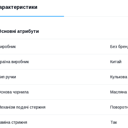
арактеристики
Основні атрибути
иробник
Без брен
раїна виробник
Китай
ип ручки
Кулькова
снова чорнила
Масляна
еханізм подачі стержня
Поворот
аміна стрижня
Так