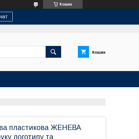
Кошик
 чат
Кошик
ова пластикова ЖЕНЕВА
уку логотипу та