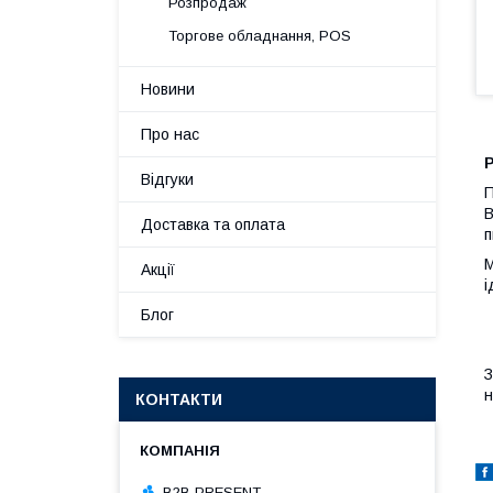
Розпродаж
Торгове обладнання, POS
Новини
Про нас
Відгуки
П
В
Доставка та оплата
п
М
Акції
і
Блог
З
н
КОНТАКТИ
B2B PRESENT