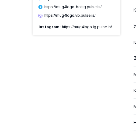
https://mug4logo-bot.tg.pulse.is/
К
https://mug4logo.vb.pulse.is/
У
Instagram
https://mug4logo.ig.pulse.is/
К
М
К
М
Н