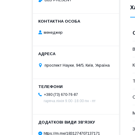
Х
менеджер
В
К
проспект Науки, 94/5, Київ, Україна
Т
+380 (73) 670-76-87
О
гаряча лінія 9.00 -18.00 пн - пт
М
З
https://m.me/1831274707137171