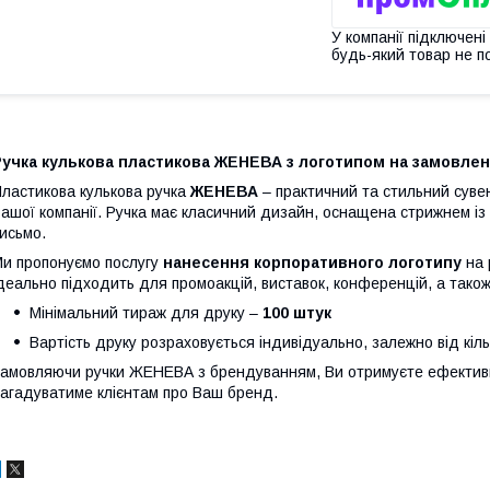
У компанії підключені
будь-який товар не п
Ручка кулькова пластикова ЖЕНЕВА з логотипом на замовле
ластикова кулькова ручка
ЖЕНЕВА
– практичний та стильний суве
ашої компанії. Ручка має класичний дизайн, оснащена стрижнем і
исьмо.
и пропонуємо послугу
нанесення корпоративного логотипу
на 
деально підходить для промоакцій, виставок, конференцій, а тако
Мінімальний тираж для друку –
100 штук
Вартість друку розраховується індивідуально, залежно від кіль
амовляючи ручки ЖЕНЕВА з брендуванням, Ви отримуєте ефектив
агадуватиме клієнтам про Ваш бренд.