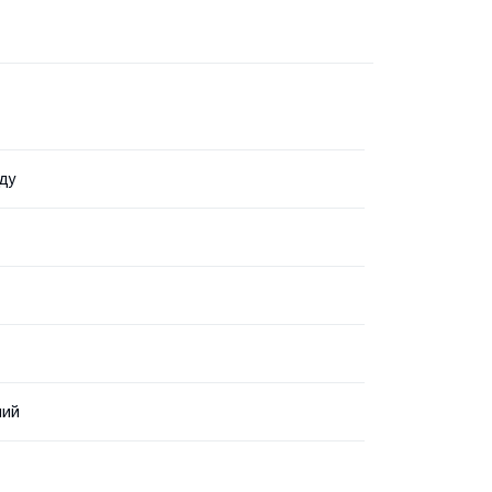
ду
ний