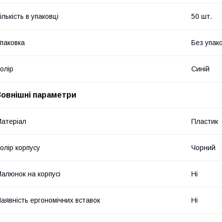
ількість в упаковці
50 шт.
паковка
Без упак
олір
Синій
Зовнішні параметри
атеріал
Пластик
олір корпусу
Чорний
алюнок на корпусі
Ні
аявність ергономічних вставок
Ні