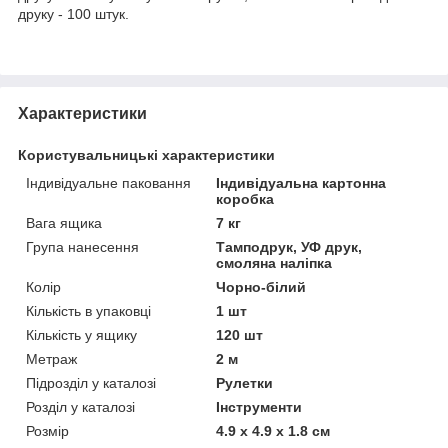
друку - 100 штук.
Характеристики
Користувальницькі характеристики
Індивідуальне паковання
Індивідуальна картонна
коробка
Вага ящика
7 кг
Група нанесення
Тамподрук, УФ друк,
смоляна наліпка
Колір
Чорно-білий
Кількість в упаковці
1 шт
Кількість у ящику
120 шт
Метраж
2 м
Підрозділ у каталозі
Рулетки
Розділ у каталозі
Інструменти
Розмір
4.9 х 4.9 х 1.8 см