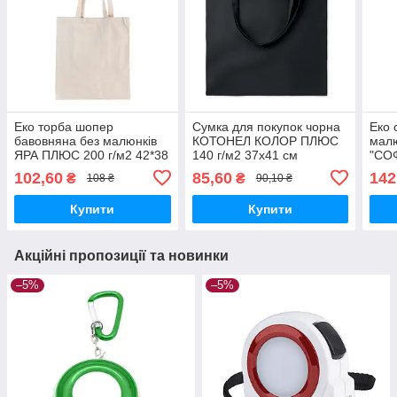
Еко торба шопер
Сумка для покупок чорна
Еко 
бавовняна без малюнків
КОТОНЕЛ КОЛОР ПЛЮС
малю
ЯРА ПЛЮС 200 г/м2 42*38
140 г/м2 37х41 см
"СОФ
см брендування друк
брендування друк
ручк
102,60
85,60
142
₴
₴
108 ₴
90,10 ₴
логотипу
логотипу
друк
Купити
Купити
Акційні пропозиції та новинки
–5%
–5%