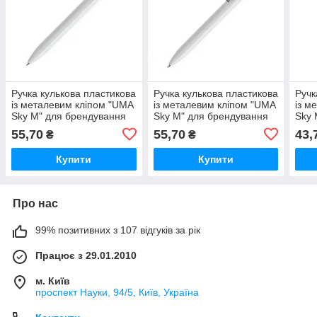
Ручка кулькова пластикова
Ручка кулькова пластикова
Ручк
із металевим кліпом "UMA
із металевим кліпом "UMA
із м
Sky M" для брендування
Sky M" для брендування
Sky 
друку логотипу Жовтий
друку логотипу Червоний
друк
55,70
55,70
43,
₴
₴
Білий Жовтий
Біли
Купити
Купити
Про нас
99% позитивних з 107 відгуків за рік
Працює з 29.01.2010
м. Київ
проспект Науки, 94/5, Київ, Україна