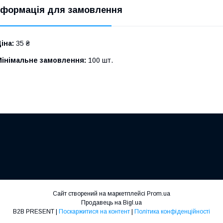
нформація для замовлення
іна:
35 ₴
Мінімальне замовлення:
100 шт.
Сайт створений на маркетплейсі
Prom.ua
Продавець на Bigl.ua
B2B PRESENT |
Поскаржитися на контент
|
Політика конфіденційності