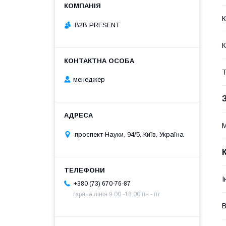
К
B2B PRESENT
К
Т
менеджер
М
проспект Науки, 94/5, Київ, Україна
І
+380 (73) 670-76-87
гаряча лінія 9.00 -18.00 пн - пт
В