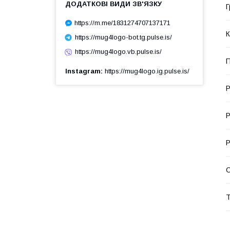
Г
https://m.me/1831274707137171
К
https://mug4logo-bot.tg.pulse.is/
https://mug4logo.vb.pulse.is/
П
Instagram
https://mug4logo.ig.pulse.is/
Р
Р
Р
С