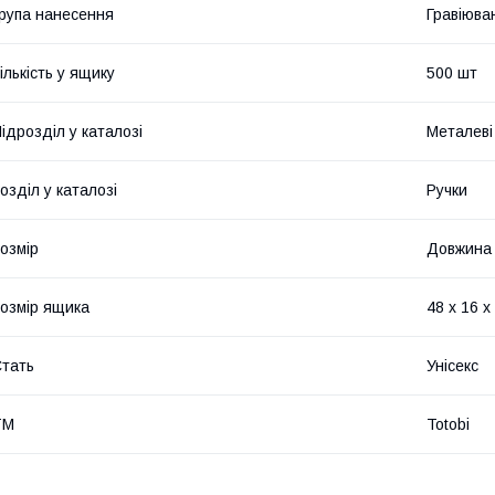
рупа нанесення
Гравіюва
ількість у ящику
500 шт
ідрозділ у каталозі
Металеві
озділ у каталозі
Ручки
озмір
Довжина 
озмір ящика
48 х 16 х
тать
Унісекс
ТМ
Totobi