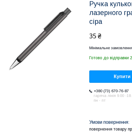
Ручка кулько
лазерного г
сіра
35 ₴
Мінімальне замовлення
Готово до відправки 
Купити
+380 (73) 670-76-87
гаряча лінія 9.00 -18
пн - пт
повернення товару п