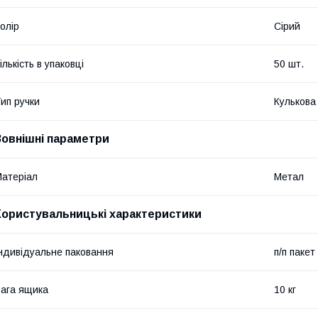
олір
Сірий
ількість в упаковці
50 шт.
ип ручки
Кулькова
Зовнішні параметри
атеріал
Метал
Користувальницькі характеристики
ндивідуальне паковання
п/п пакет
ага ящика
10 кг