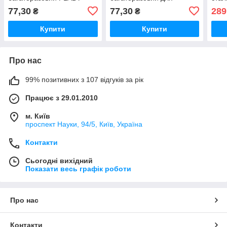
зелений
заварки чаю FLABY синій
криш
77,30
77,30
289
₴
₴
Купити
Купити
Про нас
99% позитивних з 107 відгуків за рік
Працює з 29.01.2010
м. Київ
проспект Науки, 94/5, Київ, Україна
Контакти
Сьогодні вихідний
Показати весь графік роботи
Про нас
Контакти