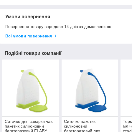
Умови повернення
Повернення товару впродовж 14 днів за домовленістю
Всі умови повернення
Подібні товари компанії
Ситечко для заварки чаю
Ситечко пакетик
Тер
пакетик силіконовий
силіконовий
мл ч
багаторазовий FLABY
багаторазовий для
стал