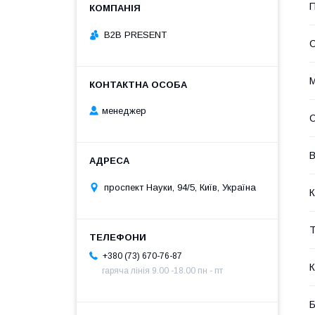
П
B2B PRESENT
М
менеджер
О
В
проспект Науки, 94/5, Київ, Україна
К
Т
+380 (73) 670-76-87
К
гаряча лінія 9.00 -18.00 пн - пт