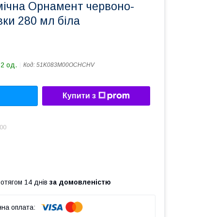
мічна Орнамент червоно-
ки 280 мл біла
32 од.
Код:
51K083M00OCHCHV
Купити з
.00
ротягом 14 днів
за домовленістю