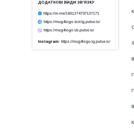
https://m.me/1831274707137171
https://mug4logo-bot.tg.pulse.is/
С
https://mug4logo.vb.pulse.is/
Instagram
https://mug4logo.ig.pulse.is/
Л
В
П
П
В
К