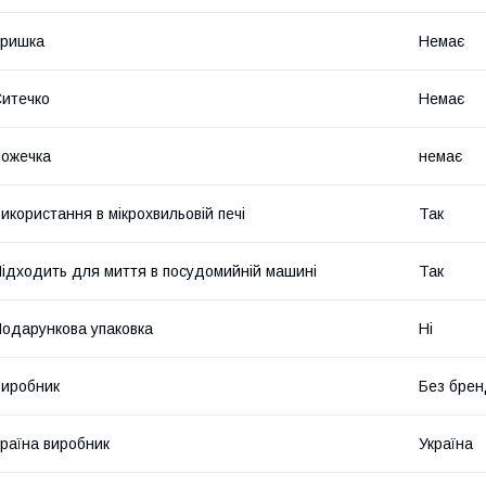
Кришка
Немає
итечко
Немає
ожечка
немає
икористання в мікрохвильовій печі
Так
ідходить для миття в посудомийній машині
Так
одарункова упаковка
Ні
иробник
Без брен
раїна виробник
Україна