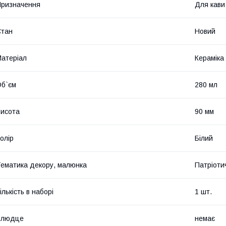
ризначення
Для кави
Стан
Новий
атеріал
Кераміка
б`єм
280 мл
исота
90 мм
олір
Білий
ематика декору, малюнка
Патріоти
ількість в наборі
1 шт.
Блюдце
немає