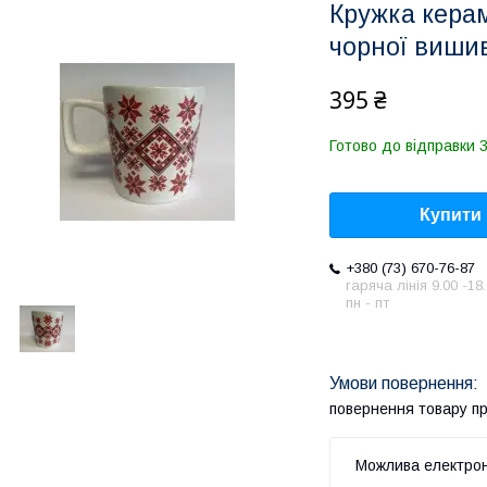
Кружка кера
чорної вишив
395 ₴
Готово до відправки 
Купити
+380 (73) 670-76-87
гаряча лінія 9.00 -18
пн - пт
повернення товару п