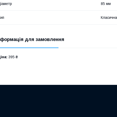
іаметр
85 мм
ип
Класична
нформація для замовлення
іна:
395 ₴